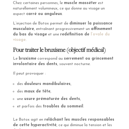
Chez certaines personnes, le
muscle masséter
est
naturellement volumineux, ce qui donne au visage un
aspect
carré ou anguleux
.
L’injection de Botox permet de
diminuer la puissance
musculaire
, entraînant progressivement un
affinement
du bas du visage
et une
redéfinition de
l’ovale du
visage
.
Pour traiter le bruxisme (objectif médical)
Le
bruxisme
correspond au
serrement ou grincement
involontaire des dents
, souvent nocturne.
Il peut provoquer :
des
douleurs mandibulaires
,
des
maux de tête
,
une
usure prématurée des dents
,
et parfois des
troubles du sommeil
.
Le Botox agit en
relâchant les muscles responsables
de cette hyperactivité
, ce qui diminue la tension et les