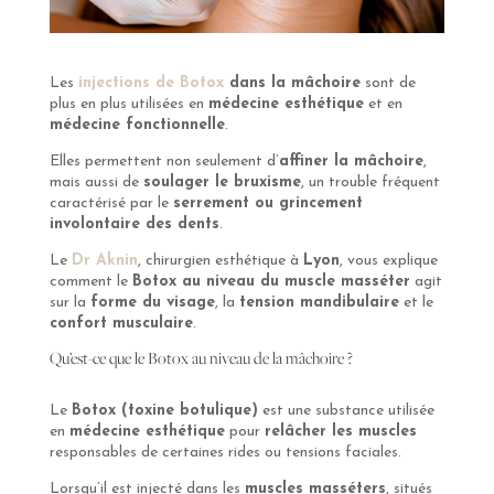
Les
injections de Botox
dans la mâchoire
sont de
plus en plus utilisées en
médecine esthétique
et en
médecine fonctionnelle
.
Elles permettent non seulement d’
affiner la mâchoire
,
mais aussi de
soulager le bruxisme
, un trouble fréquent
caractérisé par le
serrement ou grincement
involontaire des dents
.
Le
Dr Aknin
, chirurgien esthétique à
Lyon
, vous explique
comment le
Botox au niveau du muscle masséter
agit
sur la
forme du visage
, la
tension mandibulaire
et le
confort musculaire
.
Qu’est-ce que le Botox au niveau de la mâchoire ?
Le
Botox (toxine botulique)
est une substance utilisée
en
médecine esthétique
pour
relâcher les muscles
responsables de certaines rides ou tensions faciales.
Lorsqu’il est injecté dans les
muscles masséters
, situés