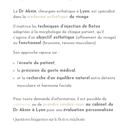
Le
Dr Aknin
, chirurgien esthétique à
Lyon
, est spécialisé
dans la
médecine esthétique
du visage
.
Il maîtrise les
techniques d’injection de Botox
adaptées à la morphologie de chaque patient, qu’il
s’agisse d’un
objectif esthétique
(affinement du visage)
ou
fonctionnel
(bruxisme, tension musculaire).
Son approche repose sur :
l’
écoute du patient
,
la
précision du geste médical
,
et la
recherche d’un équilibre naturel
entre détente
musculaire et harmonie faciale.
Pour toute demande d’information, il est possible de
contacter
ou de
prendre rendez-vous
au cabinet du
Dr Aknin à Lyon
pour une
évaluation personnalisée
.
Questions fréquentes sur le Botox mâchoire